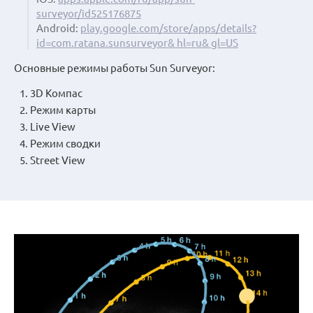
surveyor/id525176875
Android:
play.google.com/store/apps/details?
id=com.ratana.sunsurveyor& hl=ru& gl=US
Основные режимы работы Sun Surveyor:
3D Компас
Режим карты
Live View
Режим сводки
Street View