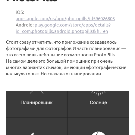
iOS:
apps.apple.com/us/app/photopills/id596026805
Android:
play.google.com/store/apps/details?
id=com.photopills.android.photopills& hl=en
Стоит сразу отметить, что приложение создавалось
фотографами для фотографов.И часть планирования —
это всего лишь небольшие возможности PhotoPills.
На самом деле это большой помощник при очень
многих вариантах съемок, имеющий «фотографические
калькуляторы». Но сначала о планировании…