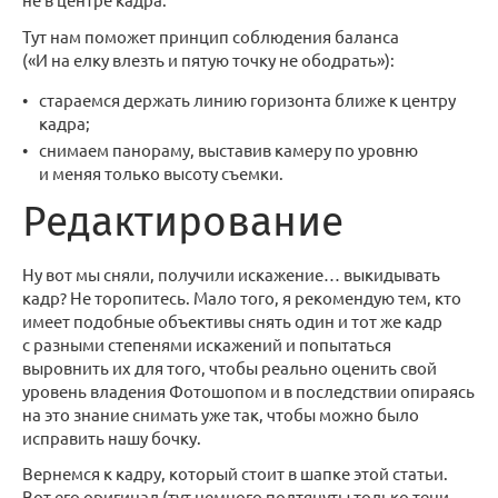
Тут нам поможет принцип соблюдения баланса
(«И на елку влезть и пятую точку не ободрать»):
стараемся держать линию горизонта ближе к центру
кадра;
снимаем панораму, выставив камеру по уровню
и меняя только высоту съемки.
Редактирование
Ну вот мы сняли, получили искажение… выкидывать
кадр? Не торопитесь. Мало того, я рекомендую тем, кто
имеет подобные объективы снять один и тот же кадр
с разными степенями искажений и попытаться
выровнить их для того, чтобы реально оценить свой
уровень владения Фотошопом и в последствии опираясь
на это знание снимать уже так, чтобы можно было
исправить нашу бочку.
Вернемся к кадру, который стоит в шапке этой статьи.
Вот его оригинал (тут немного подтянуты только тени,