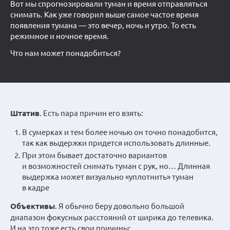
Вот мы спрогнозировали туман и время отправляться
снимать. Как уже говорил выше самое частое время
появления тумана — это вечер, ночь и утро. То есть
режимное и ночное время.
Что нам может понадобиться?
Штатив
. Есть пара причин его взять:
В сумерках и тем более ночью он точно понадобится,
так как выдержки придется использовать длинные.
При этом бывает достаточно вариантов
и возможностей снимать туман с рук, но… Длинная
выдержка может визуально «уплотнить» туман
в кадре
Объективы
. Я обычно беру довольно большой
диапазон фокусных расстояний от ширика до телевика.
И на это тоже есть свои причины: