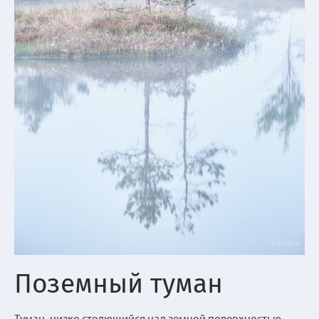
Поземный туман
Туман, низко стелющийся над земной поверхностью