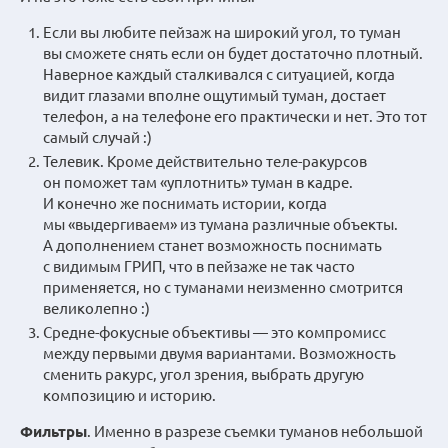
Если вы любите пейзаж на широкий угол, то туман
вы сможете снять если он будет достаточно плотный.
Наверное каждый сталкивался с ситуацией, когда
видит глазами вполне ощутимый туман, достает
телефон, а на телефоне его практически и нет. Это тот
самый случай :)
Телевик. Кроме действительно теле-ракурсов
он поможет там «уплотнить» туман в кадре.
И конечно же поснимать истории, когда
мы «выдергиваем» из тумана различные объекты.
А дополнением станет возможность поснимать
с видимым ГРИП, что в пейзаже не так часто
применяется, но с туманами неизменно смотрится
великолепно :)
Средне-фокусные объективы — это компромисс
между первыми двумя вариантами. Возможность
сменить ракурс, угол зрения, выбрать другую
композицию и историю.
Фильтры
. Именно в разрезе съемки туманов небольшой